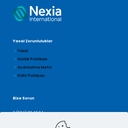
Yasal Zorunluluklar
Yasal
Gizlilik Politikası
Aydınlatma Metni
KVKK Politikası
Bize Sorun
0 (224) 211 42 24
denetim@arilar.com.tr