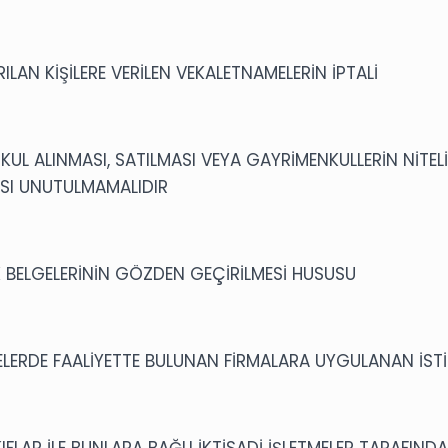
ILAN KİŞİLERE VERİLEN VEKALETNAMELERİN İPTALİ
UL ALINMASI, SATILMASI VEYA GAYRİMENKULLERİN NİTELİ
ASI UNUTULMAMALIDIR
K BELGELERİNİN GÖZDEN GEÇİRİLMESİ HUSUSU
LERDE FAALİYETTE BULUNAN FİRMALARA UYGULANAN İSTİS
FLAR İLE BUNLARA BAĞLI İKTİSADİ İŞLETMELER TARAFIN