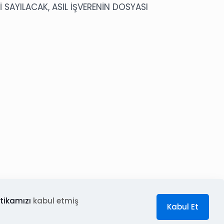
İ SAYILACAK, ASIL İŞVERENİN DOSYASI
TÜRK LİRASI MEVDUAT VE KATILMA HESAPLARINA
tikamızı
kabul etmiş
Kabul Et