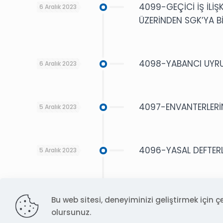
4099-GEÇİCİ İŞ İLİŞ
6 Aralık 2023
ÜZERİNDEN SGK’YA Bİ
4098-YABANCI UYRUK
6 Aralık 2023
4097-ENVANTERLERİN
5 Aralık 2023
4096-YASAL DEFTERL
5 Aralık 2023
4095-YURT İÇİ YERLE
4 Aralık 2023
Bu web sitesi, deneyiminizi geliştirmek için çe
DÖNÜŞÜMÜNE AİT TEBL
olursunuz.