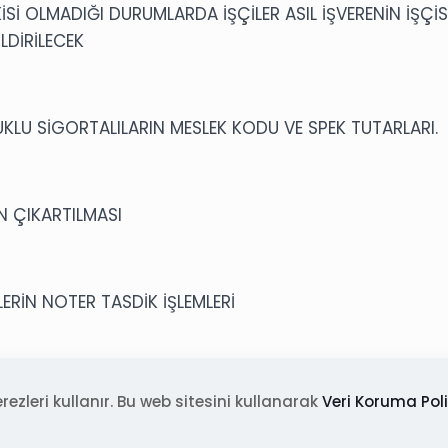
KİSİ OLMADIĞI DURUMLARDA İŞÇİLER ASIL İŞVERENİN İŞÇİS
LDİRİLECEK
LU SİGORTALILARIN MESLEK KODU VE SPEK TUTARLARI.
 ÇIKARTILMASI
ERİN NOTER TASDİK İŞLEMLERİ
ŞİK GERÇEK VE TÜZEL KİŞİLERİN ALTIN HESAPLARINDAN 
rezleri kullanır. Bu web sitesini kullanarak
Veri Koruma Poli
İĞ’DE DEĞİŞİKLİK YAPILDI