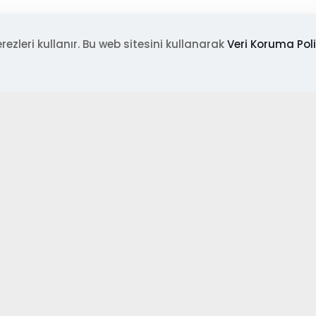
ANUN İLE BAZI KANUNLARDA DÜZENLEME YAPILMIŞTIR
rezleri kullanır. Bu web sitesini kullanarak
Veri Koruma Poli
TININ ÖDENME ŞEKİLLERİ
İZİN HAKKI VE KULLANIM SÜRELERİ
NUN İLE BAZI KANUNLARDA DÜZENLEME YAPILMIŞTIR
ANUN İLE BAZI KANUNLARDA DÜZENLEME YAPILMIŞTIR