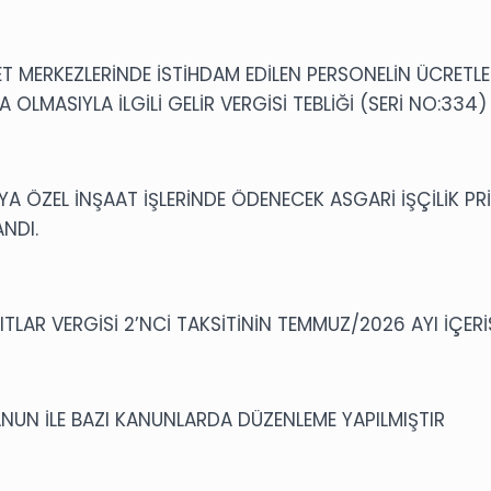
MET MERKEZLERİNDE İSTİHDAM EDİLEN PERSONELİN ÜCRETL
A OLMASIYLA İLGİLİ GELİR VERGİSİ TEBLİĞİ (SERİ NO:334
A ÖZEL İNŞAAT İŞLERİNDE ÖDENECEK ASGARİ İŞÇİLİK PRİM 
NDI.
LAR VERGİSİ 2’NCİ TAKSİTİNİN TEMMUZ/2026 AYI İÇERİ
ANUN İLE BAZI KANUNLARDA DÜZENLEME YAPILMIŞTIR