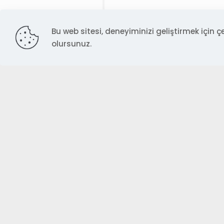
4714-7582 SAYILI K
17 Haziran 2026
Bu web sitesi, deneyiminizi geliştirmek için çe
olursunuz.
4713-KIDEM TAZMİNA
17 Haziran 2026
4712-YILLIK ÜCRETLİ 
16 Haziran 2026
4711-7582 SAYILI KA
16 Haziran 2026
4710-7582 SAYILI K
15 Haziran 2026