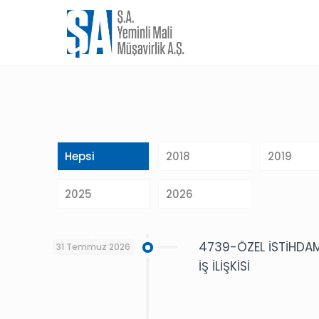
Hepsi
2018
2019
2025
2026
4739-ÖZEL İSTİHDAM
31 Temmuz 2026
İŞ İLİŞKİSİ