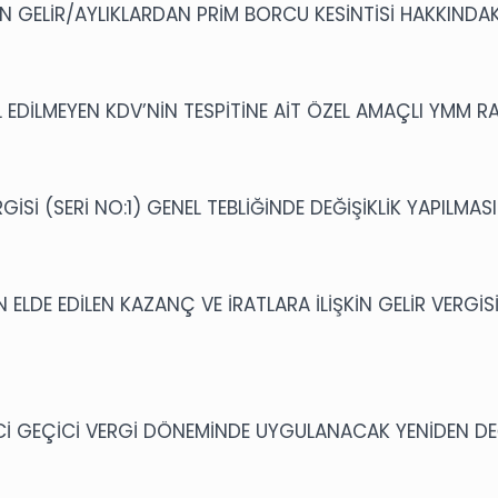
GELİR/AYLIKLARDAN PRİM BORCU KESİNTİSİ HAKKINDAKİ
 EDİLMEYEN KDV’NİN TESPİTİNE AİT ÖZEL AMAÇLI YMM RA
Sİ (SERİ NO:1) GENEL TEBLİĞİNDE DEĞİŞİKLİK YAPILMASI
ELDE EDİLEN KAZANÇ VE İRATLARA İLİŞKİN GELİR VERGİS
NCİ GEÇİCİ VERGİ DÖNEMİNDE UYGULANACAK YENİDEN DE