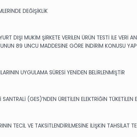
MLERİNDE DEĞİŞİKLİK
YURT DIŞI MUKİM ŞİRKETE VERİLEN ÜRÜN TESTİ İLE VERİ A
NUNUN 89 UNCU MADDESİNE GÖRE İNDİRİM KONUSU YAPI
LARININ UYGULAMA SÜRESİ YENİDEN BELİRLENMİŞTİR
 SANTRALİ (GES)’NDEN ÜRETİLEN ELEKTRİĞİN TÜKETİLEN
NIN TECİL VE TAKSİTLENDİRİLMESİNE İLİŞKİN TAHSİLAT T