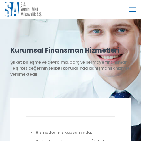
Kurumsal Finansman Hizmetleri
Şirket birleşme ve devralma, borç ve sermaye finansmanı
ile şirket değerinin tespiti konularında danışmanlık hizmeti
verilmektedir.
Hizmetlerimiz kapsamında;