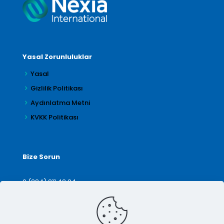
Yasal Zorunluluklar
Yasal
Gizlilik Politikası
Aydınlatma Metni
KVKK Politikası
Bize Sorun
0 (224) 211 42 24
denetim@arilar.com.tr
İletişim