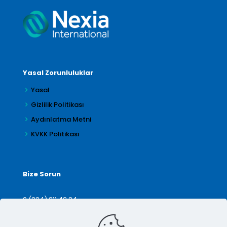
Yasal Zorunluluklar
Yasal
Gizlilik Politikası
Aydınlatma Metni
KVKK Politikası
Bize Sorun
0 (224) 211 42 24
denetim@arilar.com.tr