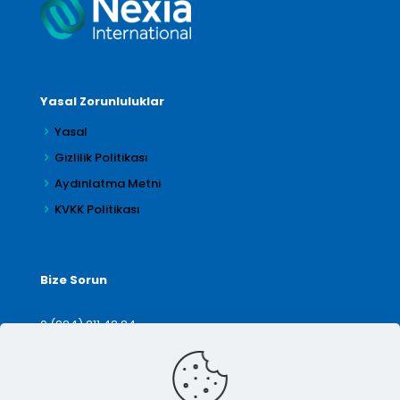
Yasal Zorunluluklar
Yasal
Gizlilik Politikası
Aydınlatma Metni
KVKK Politikası
Bize Sorun
0 (224) 211 42 24
denetim@arilar.com.tr
İletişim