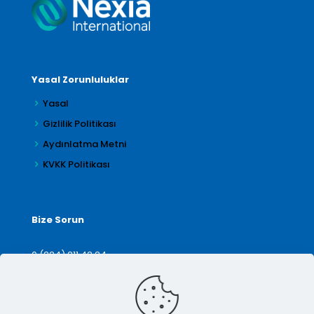
Yasal Zorunluluklar
Yasal
Gizlilik Politikası
Aydınlatma Metni
KVKK Politikası
Bize Sorun
0 (224) 211 42 24
denetim@arilar.com.tr
İletişim