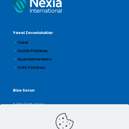
Yasal Zorunluluklar
Yasal
Gizlilik Politikası
Aydınlatma Metni
KVKK Politikası
Bize Sorun
0 (224) 211 42 24
denetim@arilar.com.tr
İletişim