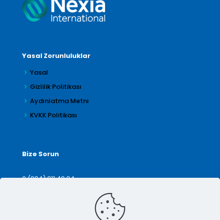
Yasal Zorunluluklar
Yasal
Gizlilik Politikası
Aydınlatma Metni
KVKK Politikası
Bize Sorun
0 (224) 211 42 24
denetim@arilar.com.tr
İletişim