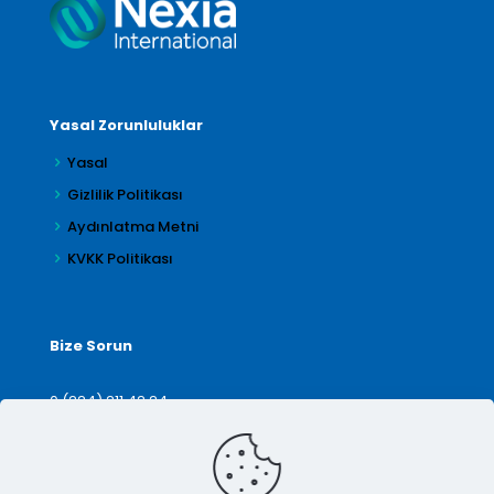
Yasal Zorunluluklar
Yasal
Gizlilik Politikası
Aydınlatma Metni
KVKK Politikası
Bize Sorun
0 (224) 211 42 24
denetim@arilar.com.tr
İletişim