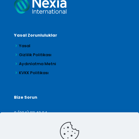
Yasal Zorunluluklar
Yasal
Gizlilik Politikası
Aydınlatma Metni
KVKK Politikası
Bize Sorun
0 (224) 211 42 24
denetim@arilar.com.tr
İletişim