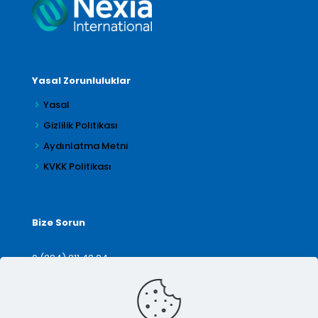
Yasal Zorunluluklar
Yasal
Gizlilik Politikası
Aydınlatma Metni
KVKK Politikası
Bize Sorun
0 (224) 211 42 24
denetim@arilar.com.tr
İletişim