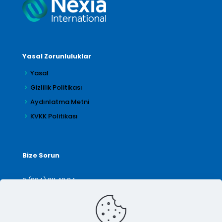
Yasal Zorunluluklar
Yasal
Gizlilik Politikası
Aydınlatma Metni
KVKK Politikası
Bize Sorun
0 (224) 211 42 24
denetim@arilar.com.tr
İletişim