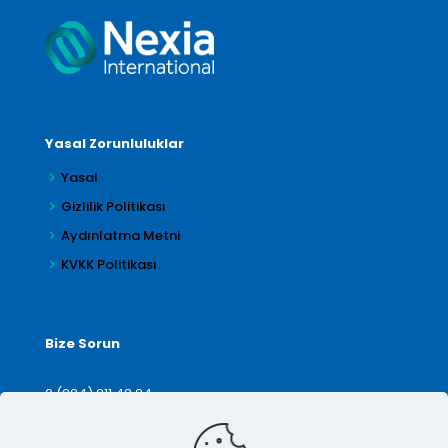
Yasal Zorunluluklar
Yasal
Gizlilik Politikası
Aydınlatma Metni
KVKK Politikası
Bize Sorun
0 (224) 211 42 24
denetim@arilar.com.tr