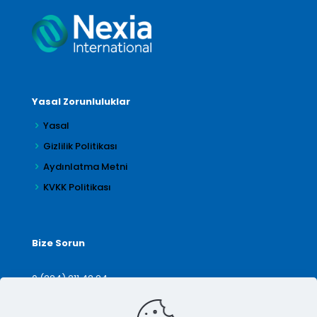
Yasal Zorunluluklar
Yasal
Gizlilik Politikası
Aydınlatma Metni
KVKK Politikası
Bize Sorun
0 (224) 211 42 24
denetim@arilar.com.tr