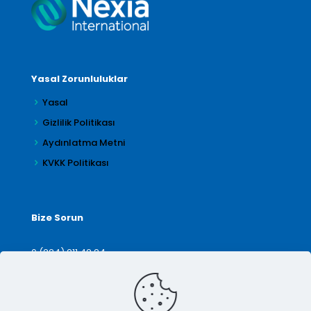
Yasal Zorunluluklar
Yasal
Gizlilik Politikası
Aydınlatma Metni
KVKK Politikası
Bize Sorun
0 (224) 211 42 24
denetim@arilar.com.tr
İletişim