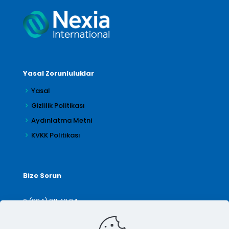
Yasal Zorunluluklar
Yasal
Gizlilik Politikası
Aydınlatma Metni
KVKK Politikası
Bize Sorun
0 (224) 211 42 24
denetim@arilar.com.tr