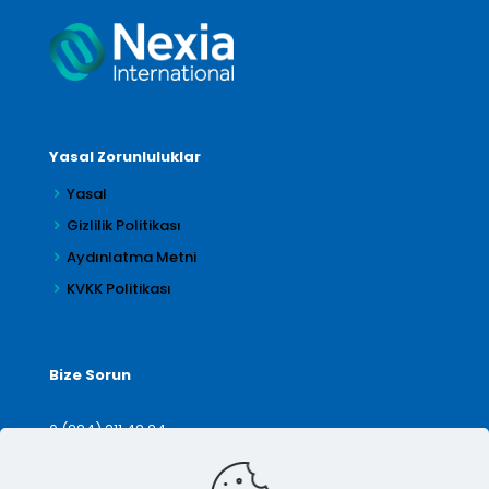
Yasal Zorunluluklar
Yasal
Gizlilik Politikası
Aydınlatma Metni
KVKK Politikası
Bize Sorun
0 (224) 211 42 24
denetim@arilar.com.tr