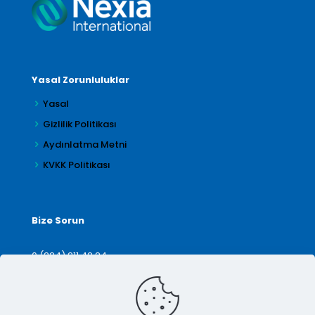
Yasal Zorunluluklar
Yasal
Gizlilik Politikası
Aydınlatma Metni
KVKK Politikası
Bize Sorun
0 (224) 211 42 24
denetim@arilar.com.tr
İletişim