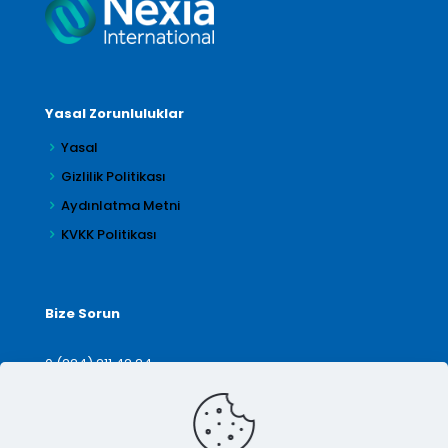
Yasal Zorunluluklar
Yasal
Gizlilik Politikası
Aydınlatma Metni
KVKK Politikası
Bize Sorun
0 (224) 211 42 24
denetim@arilar.com.tr
İletişim