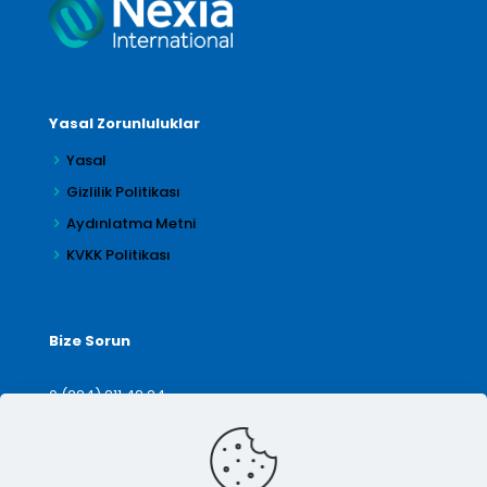
Yasal Zorunluluklar
Yasal
Gizlilik Politikası
Aydınlatma Metni
KVKK Politikası
Bize Sorun
0 (224) 211 42 24
denetim@arilar.com.tr
İletişim