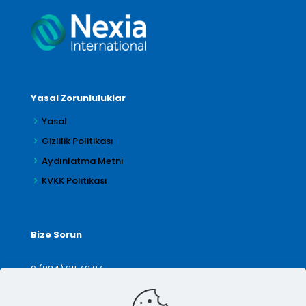
Yasal Zorunluluklar
Yasal
Gizlilik Politikası
Aydınlatma Metni
KVKK Politikası
Bize Sorun
0 (224) 211 42 24
denetim@arilar.com.tr