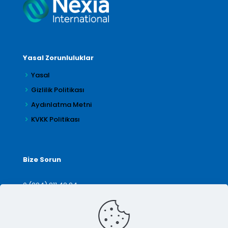
Yasal Zorunluluklar
Yasal
Gizlilik Politikası
Aydınlatma Metni
KVKK Politikası
Bize Sorun
0 (224) 211 42 24
denetim@arilar.com.tr
İletişim