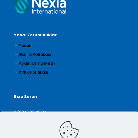
Yasal Zorunluluklar
Yasal
Gizlilik Politikası
Aydınlatma Metni
KVKK Politikası
Bize Sorun
0 (224) 211 42 24
denetim@arilar.com.tr
İletişim