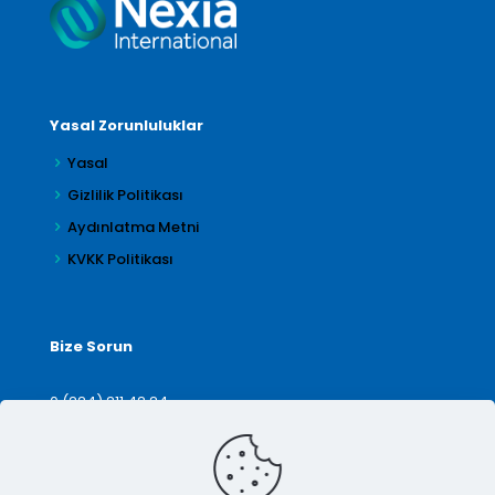
Yasal Zorunluluklar
Yasal
Gizlilik Politikası
Aydınlatma Metni
KVKK Politikası
Bize Sorun
0 (224) 211 42 24
denetim@arilar.com.tr
İletişim