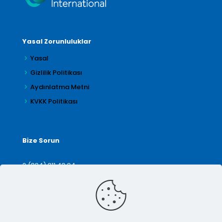
Yasal Zorunluluklar
Yasal
Gizlilik Politikası
Aydınlatma Metni
KVKK Politikası
Bize Sorun
0 (224) 211 42 24
denetim@arilar.com.tr
İletişim