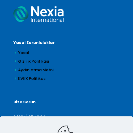
Yasal Zorunluluklar
Yasal
Gizlilik Politikası
Aydınlatma Metni
KVKK Politikası
Bize Sorun
0 (224) 211 42 24
denetim@arilar.com.tr