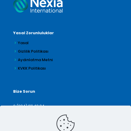
Yasal Zorunluluklar
Yasal
Gizlilik Politikası
Aydınlatma Metni
KVKK Politikası
Bize Sorun
0 (224) 211 42 24
denetim@arilar.com.tr
İletişim