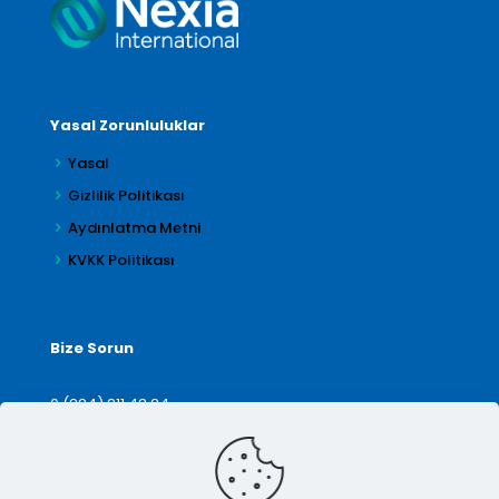
Yasal Zorunluluklar
Yasal
Gizlilik Politikası
Aydınlatma Metni
KVKK Politikası
Bize Sorun
0 (224) 211 42 24
denetim@arilar.com.tr
İletişim