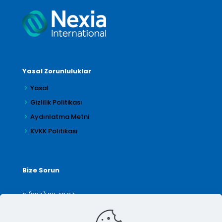
Yasal Zorunluluklar
Yasal
Gizlilik Politikası
Aydınlatma Metni
KVKK Politikası
Bize Sorun
0 (224) 211 42 24
denetim@arilar.com.tr