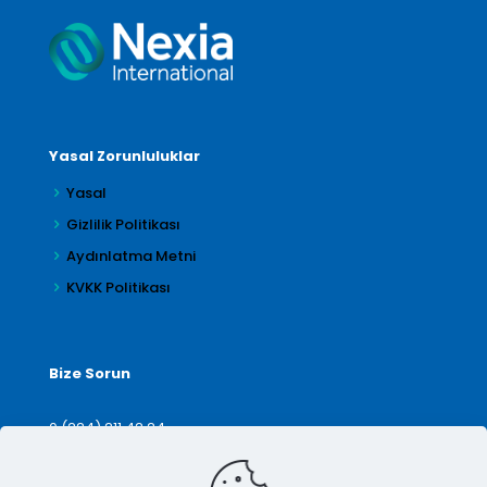
Yasal Zorunluluklar
Yasal
Gizlilik Politikası
Aydınlatma Metni
KVKK Politikası
Bize Sorun
0 (224) 211 42 24
denetim@arilar.com.tr