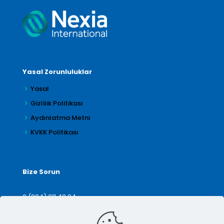
Yasal Zorunluluklar
Yasal
Gizlilik Politikası
Aydınlatma Metni
KVKK Politikası
Bize Sorun
0 (224) 211 42 24
denetim@arilar.com.tr