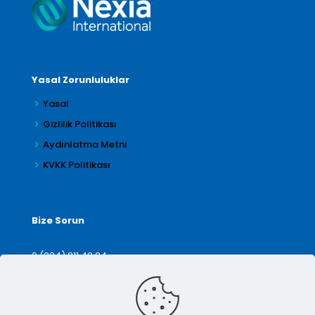
Yasal Zorunluluklar
Yasal
Gizlilik Politikası
Aydınlatma Metni
KVKK Politikası
Bize Sorun
0 (224) 211 42 24
denetim@arilar.com.tr
İletişim