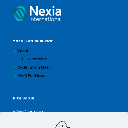
Yasal Zorunluluklar
Yasal
Gizlilik Politikası
Aydınlatma Metni
KVKK Politikası
Bize Sorun
0 (224) 211 42 24
denetim@arilar.com.tr