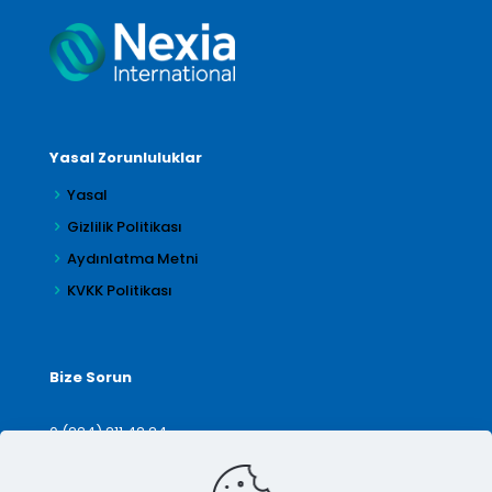
Yasal Zorunluluklar
Yasal
Gizlilik Politikası
Aydınlatma Metni
KVKK Politikası
Bize Sorun
0 (224) 211 42 24
denetim@arilar.com.tr