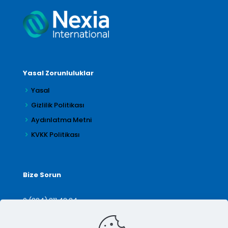
Yasal Zorunluluklar
Yasal
Gizlilik Politikası
Aydınlatma Metni
KVKK Politikası
Bize Sorun
0 (224) 211 42 24
denetim@arilar.com.tr