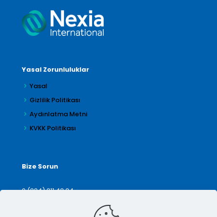
Yasal Zorunluluklar
Yasal
Gizlilik Politikası
Aydınlatma Metni
KVKK Politikası
Bize Sorun
0 (224) 211 42 24
denetim@arilar.com.tr