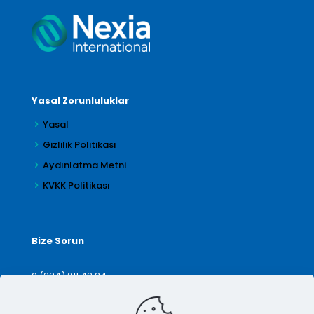
Yasal Zorunluluklar
Yasal
Gizlilik Politikası
Aydınlatma Metni
KVKK Politikası
Bize Sorun
0 (224) 211 42 24
denetim@arilar.com.tr