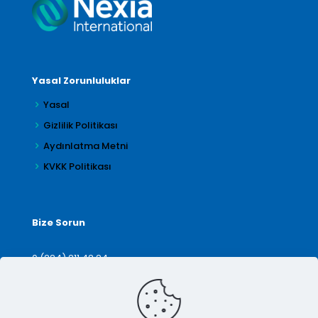
Yasal Zorunluluklar
Yasal
Gizlilik Politikası
Aydınlatma Metni
KVKK Politikası
Bize Sorun
0 (224) 211 42 24
denetim@arilar.com.tr
İletişim