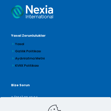
Yasal Zorunluluklar
Yasal
Gizlilik Politikası
Aydınlatma Metni
KVKK Politikası
Bize Sorun
0 (224) 211 42 24
denetim@arilar.com.tr