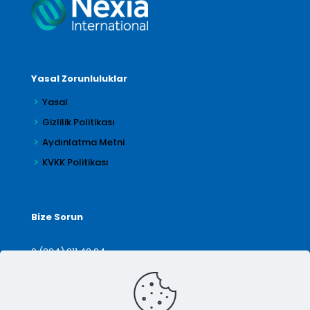
Yasal Zorunluluklar
Yasal
Gizlilik Politikası
Aydınlatma Metni
KVKK Politikası
Bize Sorun
0 (224) 211 42 24
denetim@arilar.com.tr
İletişim