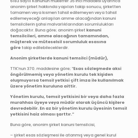
6183 sayılı Kanunun mükerrer 35 inci maddesi uyarınca
anonim şirket hakkında yapılan takip sonucu, şirketten
tamamen veya kısmen tahsil edilemeyen veya tahsil
edilemeyeceği anlaşılan amme alacağından kanuni
temsilcilerin şahsi malvarlıklarından sorumlulukları
doğacaktır. Buna göre; anonim şirket
k
anuni
temsilcileri, amme alacağının tamamından,
müşterek ve müteselsil sorumluluk esasına
göre
takip edilebileceklerdir.
Anonim
şirketlerde kanuni temsilci (müdür)
,
TTK’nun 370. maddesine göre; “
Esas sözleşmede aksi
öngörülmemiş veya yönetim kurulu tek kişiden
oluşmuyorsa temsil yetkisi çift imza ile kullanılmak
üzere yönetim kuruluna aittir.
Yönetim kurulu, temsil yetkisini bir veya daha fazla
murahhas üyeye veya müdür olarak üçüncü kişilere
devredebilir. En az bir yönetim kurulu üyesinin temsil
yetkisini haiz olması şarttır.”
Buna göre, anonim şirket kanuni temsilcisi,
– şirket esas sözleşmesi ile atanmış veya genel kurul