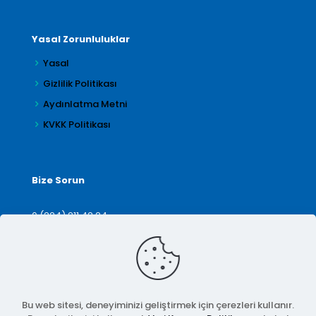
Yasal Zorunluluklar
Yasal
Gizlilik Politikası
Aydınlatma Metni
KVKK Politikası
Bize Sorun
0 (224) 211 42 24
denetim@arilar.com.tr
İletişim
Bu web sitesi, deneyiminizi geliştirmek için çerezleri kullanır.